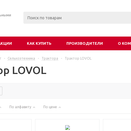
льными
АКЦИИ
КАК КУПИТЬ
ПРОИЗВОДИТЕЛИ
О КО
г
-
Сельхозтехника
-
Трактора
-
Трактор LOVOL
ор LOVOL
По алфавиту
По цене