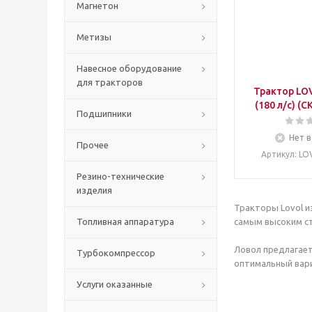
Магнетон
Метизы
Навесное оборудование
для тракторов
Трактор LO
(180 л/c) (
Подшипники
Нет в
Прочее
Артикул
: L
Резино-технические
изделия
Тракторы Lovol и
Топливная аппаратура
самым высоким с
Ловол предлагае
Турбокомпрессор
оптимальный вар
Услуги оказанные