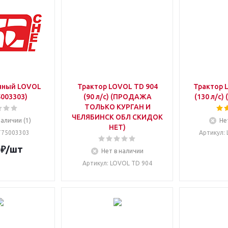
яный LOVOL
Трактор LOVOL TD 904
Трактор 
5003303)
(90 л/с) (ПРОДАЖА
(130 л/c)
ТОЛЬКО КУРГАН И
ЧЕЛЯБИНСК ОБЛ СКИДОК
наличии (1)
Не
НЕТ)
 Т75003303
Артикул
:
₽
/шт
Нет в наличии
Артикул
: LOVOL TD 904