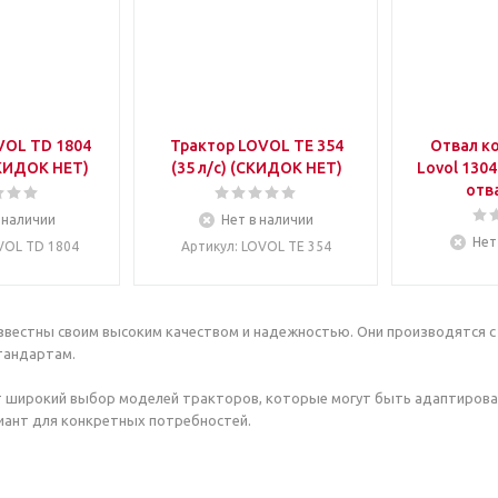
VOL TD 1804
Трактор LOVOL TE 354
Отвал к
СКИДОК НЕТ)
(35 л/c) (СКИДОК НЕТ)
Lovol 130
отва
 наличии
Нет в наличии
Нет
OVOL TD 1804
Артикул
: LOVOL TE 354
звестны своим высоким качеством и надежностью. Они производятся 
тандартам.
т широкий выбор моделей тракторов, которые могут быть адаптирова
иант для конкретных потребностей.