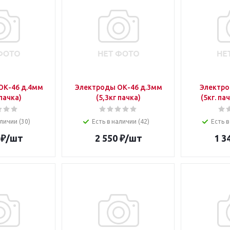
ОК-46 д.4мм
Электроды ОК-46 д.3мм
Электро
 пачка)
(5,3кг пачка)
(5кг. па
личии (30)
Есть в наличии (42)
Есть в
₽
/шт
2 550
₽
/шт
1 3