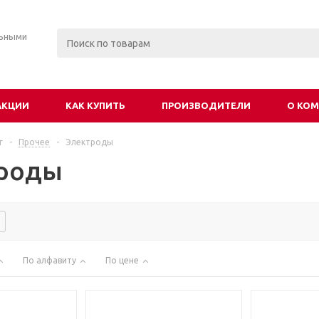
льными
АКЦИИ
КАК КУПИТЬ
ПРОИЗВОДИТЕЛИ
О КО
г
-
Прочее
-
Электроды
роды
По алфавиту
По цене