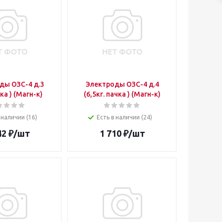
ды ОЗС-4 д.3
Электроды ОЗС-4 д.4
чка ) (Магн-к)
(6,5кг. пачка ) (Магн-к)
 наличии (16)
Есть в наличии (24)
42
₽
/шт
1 710
₽
/шт