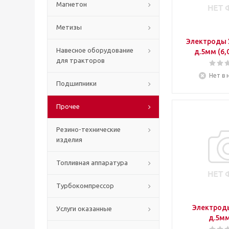
Магнетон
Метизы
Электроды 
Навесное оборудование
д.5мм (6,
для тракторов
Нет в 
Подшипники
Прочее
Резино-технические
изделия
Топливная аппаратура
Турбокомпрессор
Электрод
Услуги оказанные
д.5мм