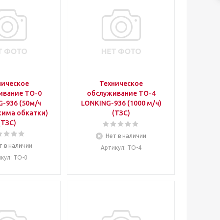
ническое
Техническое
ивание ТО-0
обслуживание ТО-4
-936 (50м/ч
LONKING-936 (1000 м/ч)
жима обкатки)
(ТЗС)
(ТЗС)
Нет в наличии
т в наличии
Артикул
: ТО-4
икул
: ТО-0