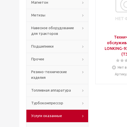
Магнетон
Метизы
Навесное оборудование
для тракторов
Техни
обслужив
Подшипники
LONKING-93
(Т
Прочее
Нет в
Резино-технические
Артику
изделия
Топливная аппаратура
Турбокомпрессор
Услуги оказанные