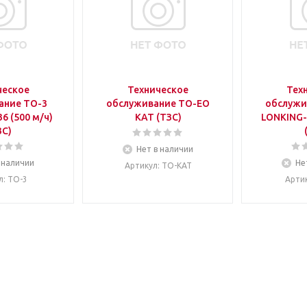
ческое
Техническое
Тех
ание ТО-3
обслуживание ТО-ЕО
обслужи
6 (500 м/ч)
КАТ (ТЗС)
LONKING-9
ЗС)
Нет в наличии
 наличии
Не
Артикул
: ТО-КАТ
л
: ТО-3
Арти