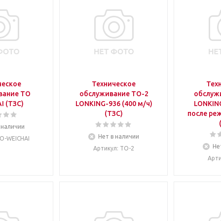
ческое
Техническое
Тех
вание ТО
обслуживание ТО-2
обслуж
WEICHAI (ТЗС)
LONKING-936 (400 м/ч)
LONKING
(ТЗС)
после ре
 наличии
Нет в наличии
ТО-WEICHAI
Не
Артикул
: ТО-2
Арт