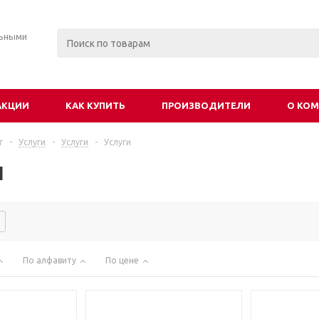
льными
АКЦИИ
КАК КУПИТЬ
ПРОИЗВОДИТЕЛИ
О КО
г
-
Услуги
-
Услуги
-
Услуги
и
По алфавиту
По цене