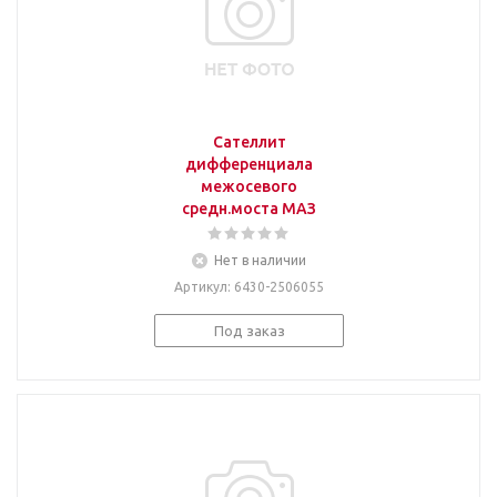
Сателлит
дифференциала
межосевого
средн.моста МАЗ
Нет в наличии
Артикул
: 6430-2506055
Под заказ