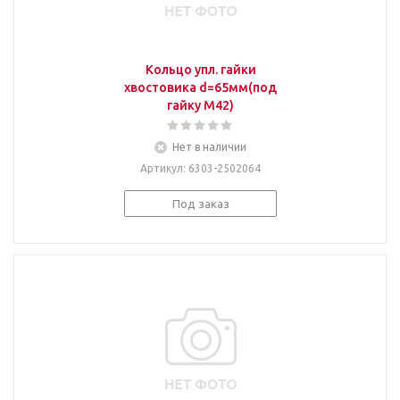
Кольцо упл. гайки
хвостовика d=65мм(под
гайку М42)
Нет в наличии
Артикул
: 6303-2502064
Под заказ