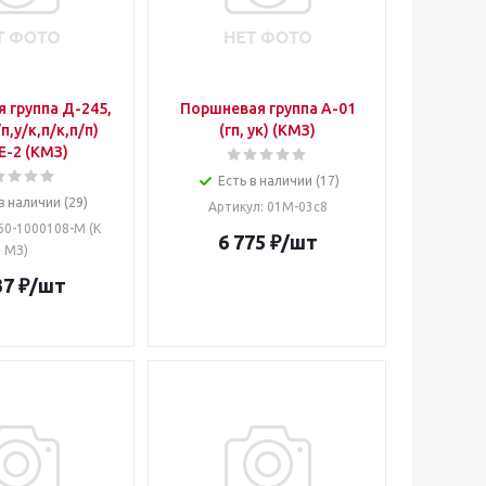
 группа Д-245,
Поршневая группа А-01
п,у/к,п/к,п/п)
(гп, ук) (КМЗ)
 Е-2 (КМЗ)
Есть в наличии (17)
в наличии (29)
Артикул
: 01М-03с8
260-1000108-М (К
6 775
₽
/шт
МЗ)
37
₽
/шт