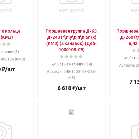
е кольца
Поршневая группа Д-65,
Поршневая
 (КМЗ)
Д-240 (г\п,у\к,п\п,5п\к)
Д-260 (г/
(КМЗ) (5 канавок) (Д65-
д.42
1000108-С5)
наличии (8)
Есть 
-1000106 (КМЗ)
Есть в наличии (34)
Артикул
: 
0
₽
/шт
Артикул
: 240-1000108-С5 (К
МЗ)
7 1
6 618
₽
/шт