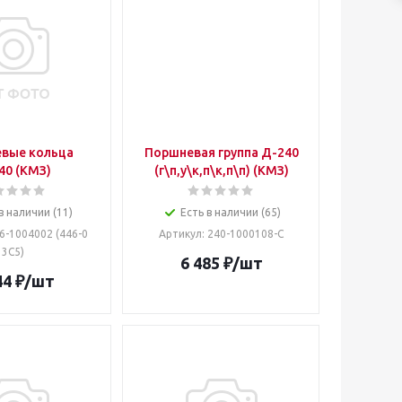
вые кольца
Поршневая группа Д-240
40 (КМЗ)
(г\п,у\к,п\к,п\п) (КМЗ)
в наличии (11)
Есть в наличии (65)
46-1004002 (446-0
Артикул
: 240-1000108-С
3С5)
6 485
₽
/шт
44
₽
/шт