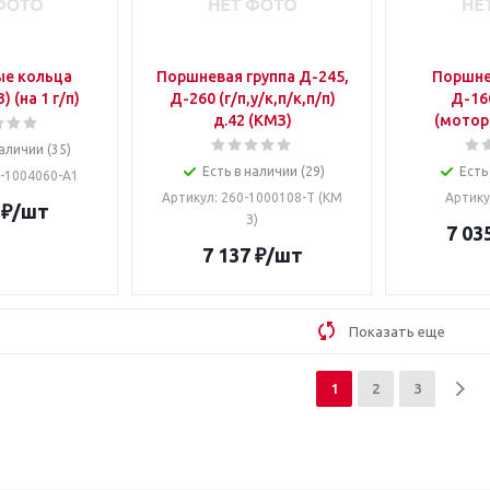
е кольца
Поршневая группа Д-245,
Поршне
 (на 1 г/п)
Д-260 (г/п,у/к,п/к,п/п)
Д-16
д.42 (КМЗ)
(мотор
аличии (35)
Есть в наличии (29)
Есть
0-1004060-А1
Артикул
: 260-1000108-Т (КМ
Артик
₽
/шт
З)
7 03
7 137
₽
/шт
Показать еще
1
2
3