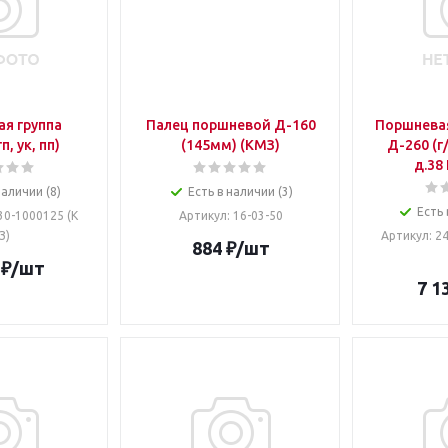
я группа
Палец поршневой Д-160
Поршневая
, ук, пп)
(145мм) (КМЗ)
Д-260 (г/
д.38
наличии (8)
Есть в наличии (3)
Есть 
.30-1000125 (К
Артикул
: 16-03-50
З)
Артикул
: 2
884
₽
/шт
₽
/шт
7 1