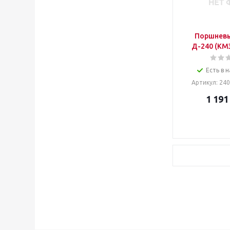
Поршневы
Д-240 (КМЗ)
Есть в н
Артикул
: 24
1 191