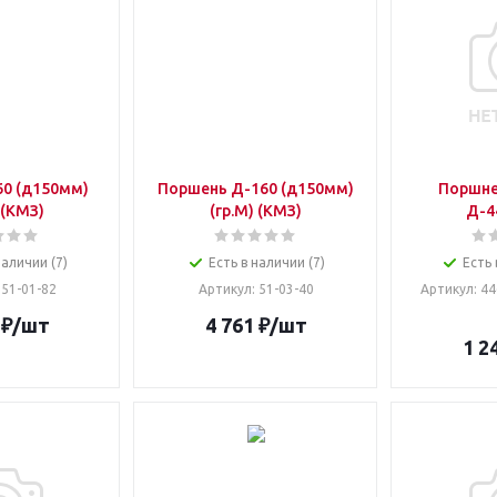
60 (д150мм)
Поршень Д-160 (д150мм)
Поршне
 (КМЗ)
(гр.М) (КМЗ)
Д-4
наличии (7)
Есть в наличии (7)
Есть 
: 51-01-82
Артикул
: 51-03-40
Артикул
: 4
₽
/шт
4 761
₽
/шт
1 2