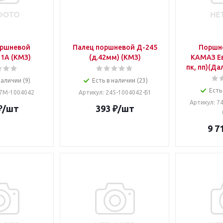
оршневой
Палец поршневой Д-245
Поршне
1А (КМЗ)
(д.42мм) (КМЗ)
КАМАЗ Евр
пк, пп)(Да
наличии (9)
Есть в наличии (23)
Есть
37М-1004042
Артикул
: 245-1004042-Б1
Артикул
: 7
₽
/шт
393
₽
/шт
9 7