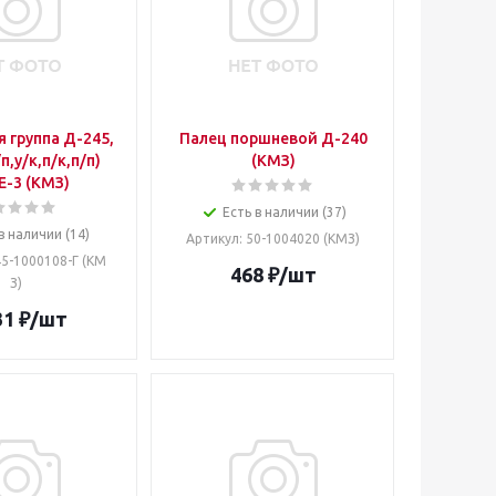
 группа Д-245,
Палец поршневой Д-240
п,у/к,п/к,п/п)
(КМЗ)
 Е-3 (КМЗ)
Есть в наличии (37)
в наличии (14)
Артикул
: 50-1004020 (КМЗ)
45-1000108-Г (КМ
468
₽
/шт
З)
31
₽
/шт