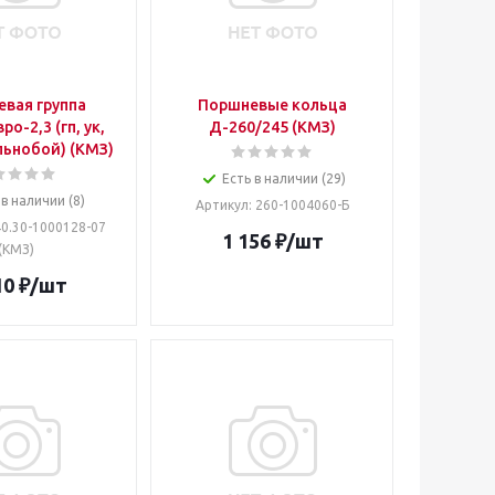
вая группа
Поршневые кольца
о-2,3 (гп, ук,
Д-260/245 (КМЗ)
льнобой) (КМЗ)
Есть в наличии (29)
 в наличии (8)
Артикул
: 260-1004060-Б
40.30-1000128-07
1 156
₽
/шт
(КМЗ)
10
₽
/шт