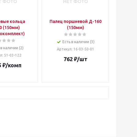
вые кольца
Палец поршневой Д-160
0 (150мм)
(150мм)
окомплект)
Есть в наличии (3)
 в наличии (2)
Артикул
: 16-03-50-01
ул
: 51-03-122
762
₽
/шт
5
₽
/комп