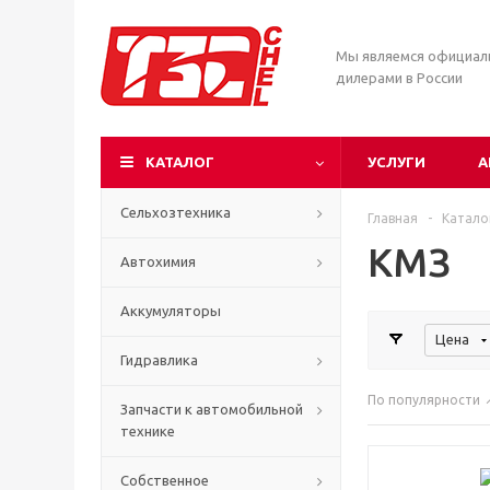
Мы являемся официа
дилерами в России
КАТАЛОГ
УСЛУГИ
А
Сельхозтехника
Главная
-
Катало
КМЗ
Автохимия
Аккумуляторы
Цена
Гидравлика
По популярности
Запчасти к автомобильной
технике
Собственное