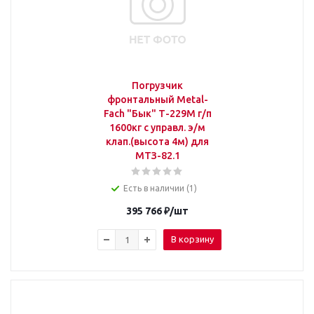
Погрузчик
фронтальный Metal-
Fach "Бык" Т-229М г/п
1600кг с управл. э/м
клап.(высота 4м) для
МТЗ-82.1
Есть в наличии (1)
395 766
₽
/шт
В корзину