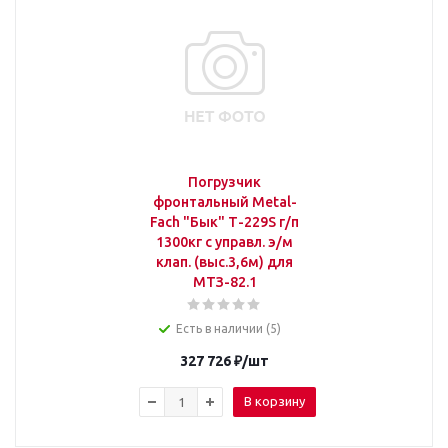
Погрузчик
фронтальный Metal-
Fach "Бык" Т-229S г/п
1300кг с управл. э/м
клап. (выс.3,6м) для
МТЗ-82.1
Есть в наличии (5)
327 726
₽
/шт
В корзину