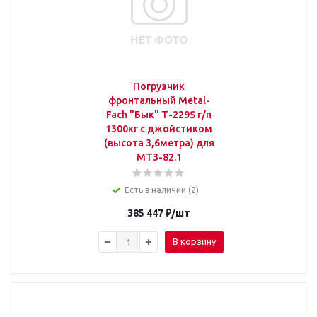
Погрузчик
фронтальный Metal-
Fach "Бык" Т-229S г/п
1300кг с джойстиком
(высота 3,6метра) для
МТЗ-82.1
Есть в наличии (2)
385 447
₽
/шт
В корзину