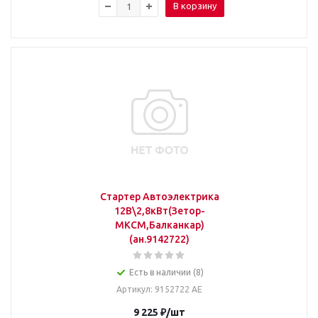
В корзину
Стартер Автоэлектрика
12В\2,8кВт(Зетор-
МКСМ,Балканкар)
(ан.9142722)
Есть в наличии (8)
Артикул
: 9152722 АЕ
9 225
₽
/шт