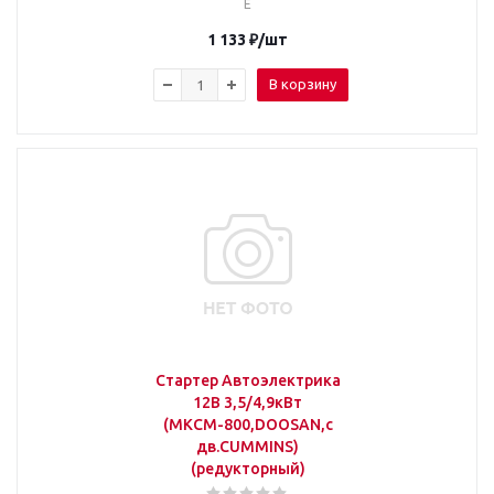
Е
1 133
₽
/шт
В корзину
Стартер Автоэлектрика
12В 3,5/4,9кВт
(МКСМ-800,DOOSAN,с
дв.CUMMINS)
(редукторный)