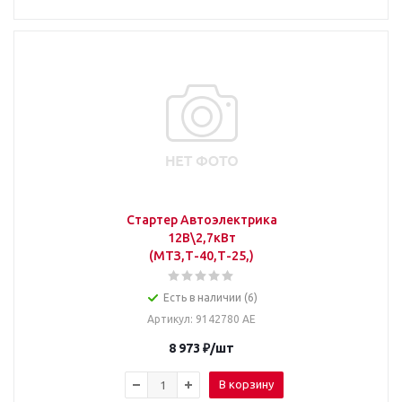
Стартер Автоэлектрика
12В\2,7кВт
(МТЗ,Т-40,Т-25,)
Есть в наличии (6)
Артикул
: 9142780 АЕ
8 973
₽
/шт
В корзину