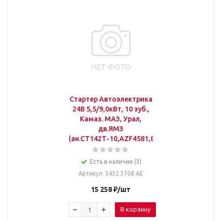
Стартер Автоэлектрика
24В 5,5/9,0кВт, 10 зуб.,
Камаз. МАЗ, Урал,
дв.ЯМЗ
(ан.СТ142Т-10,AZF4581,8922.3
Есть в наличии (3)
Артикул
: 5432.3708 АЕ
15 258
₽
/шт
В корзину