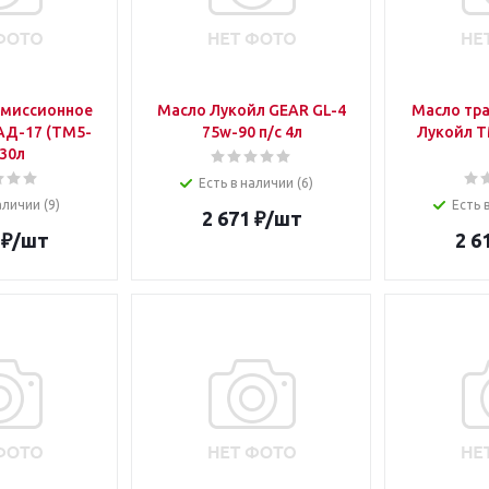
смиссионное
Масло Лукойл GEAR GL-4
Масло тр
АД-17 (ТМ5-
75w-90 п/с 4л
Лукойл Т
 30л
Есть в наличии (6)
аличии (9)
Есть 
2 671
₽
/шт
₽
/шт
2 6