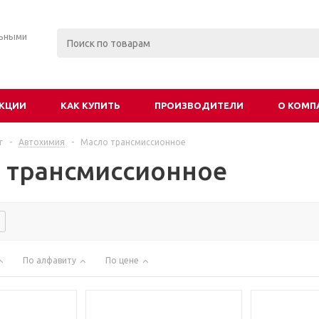
льными
КЦИИ
КАК КУПИТЬ
ПРОИЗВОДИТЕЛИ
О КОМП
г
-
Автохимия
-
Масло трансмиссионное
 трансмиссионное
По алфавиту
По цене