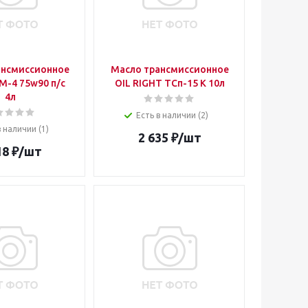
ансмиссионное
Масло трансмиссионное
М-4 75w90 п/с
OIL RIGHT ТСп-15 К 10л
4л
Есть в наличии (2)
в наличии (1)
2 635
₽
/шт
18
₽
/шт