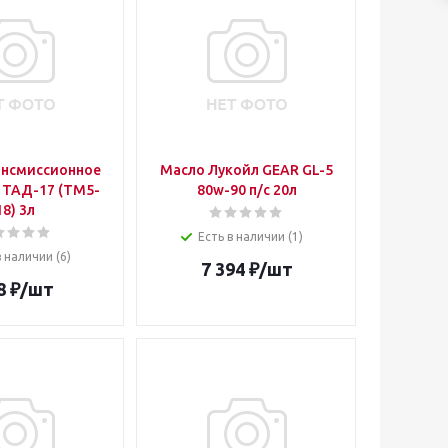
ансмиссионное
Масло Лукойл GEAR GL-5
 ТАД-17 (ТМ5-
80w-90 п/с 20л
18) 3л
Есть в наличии (1)
в наличии (6)
7 394
₽
/шт
8
₽
/шт