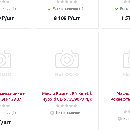
аличии (1)
Есть в наличии (1)
Есть 
0
₽
/шт
8 109
₽
/шт
1 5
смиссионное
Масло Rosneft RN Kinetik
Масло 
OIL RIGHT ТЭП-15В 3л
Hypoid GL-5 75w90 4л п/с
Роснефть 
GL
аличии (1)
Нет в наличии
Нет
₽
/шт