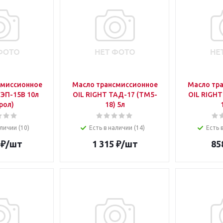
смиссионное
Масло трансмиссионное
Масло тр
ТЭП-15В 10л
OIL RIGHT ТАД-17 (ТМ5-
OIL RIGHT
рол)
18) 5л
личии (10)
Есть в наличии (14)
Есть 
₽
/шт
1 315
₽
/шт
85