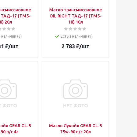
ансмиссионное
Масло трансмиссионное
 ТАД-17 (ТМ5-
OIL RIGHT ТАД-17 (ТМ5-
8) 20л
18) 10л
в наличии (8)
Есть в наличии (9)
31
₽
/шт
2 783
₽
/шт
ойл GEAR GL-5
Масло Лукойл GEAR GL-5
80w-90 п/с 4л
75w-90 п/с 20л