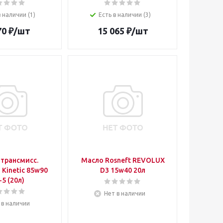
в наличии (1)
Есть в наличии (3)
70
₽
/шт
15 065
₽
/шт
трансмисс.
Масло Rosneft REVOLUX
Kinetic 85w90
D3 15w40 20л
-5 (20л)
Нет в наличии
 в наличии