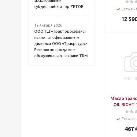
эксклюзивный
субдистрибьютор ZETOR
Есть в н
12 59
12 января 2026
ООО ТД «Тракторосервис»
является официальным
дилером ООО «Тракресурс-
Регион» по продаже и
обслуживанию техники TRM
Масло тран
Есть в н
467