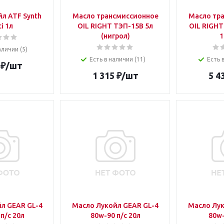
л ATF Synth
Масло трансмиссионное
Масло тр
i 1л
OIL RIGHT ТЭП-15В 5л
OIL RIGHT
(нигрол)
1
аличии (5)
Есть в наличии (11)
Есть 
₽
/шт
1 315
₽
/шт
5 4
л GEAR GL-4
Масло Лукойл GEAR GL-4
Масло Лук
75w-90 п/с 20л
80w-90 п/с 20л