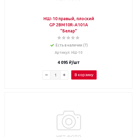
НШ-10 правый, плоский
GP 2BM10R-A101A
"Белар"
Есть в наличии (7)
Артикул
: НШ-10
4 095
₽
/шт
В корзину