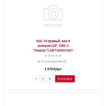
НШ-10 правый, вал 6
шлицов (GP-10M-3
"Master") АВТОМАГНАТ
Есть в наличии (2)
3 379
₽
/шт
В корзину