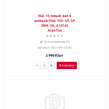
НШ-10 левый, вал 6
шлицов (НШ-10У-3Л, GP
2ВМ 10L-А101А)
АгроТэк
Есть в наличии (1)
Артикул
: НШ-10М-3Л АЕ
2 990
₽
/шт
В корзину