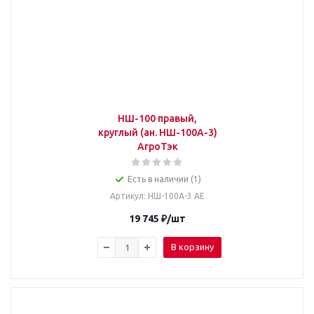
НШ-100 правый,
круглый (ан. НШ-100А-3)
АгроТэк
Есть в наличии (1)
Артикул
: НШ-100А-3 AE
19 745
₽
/шт
В корзину