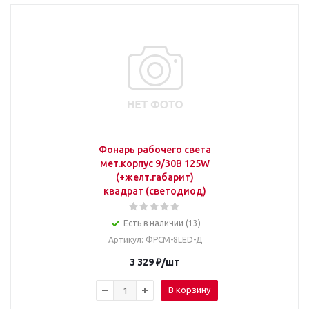
Фонарь рабочего света
мет.корпус 9/30В 125W
(+желт.габарит)
квадрат (светодиод)
Есть в наличии (13)
Артикул
: ФРСМ-8LED-Д
3 329
₽
/шт
В корзину