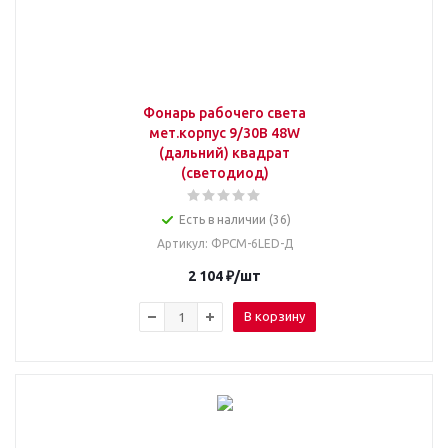
Фонарь рабочего света
мет.корпус 9/30В 48W
(дальний) квадрат
(светодиод)
Есть в наличии (36)
Артикул
: ФРСМ-6LED-Д
2 104
₽
/шт
В корзину