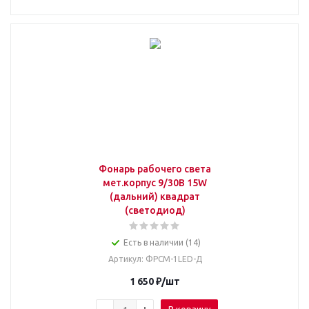
Фонарь рабочего света
мет.корпус 9/30В 15W
(дальний) квадрат
(светодиод)
Есть в наличии (14)
Артикул
: ФРСМ-1LED-Д
1 650
₽
/шт