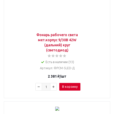
Фонарь рабочего света
мет.корпус 9/30В 42W
(дальний) круг
(светодиод)
Есть в наличии (13)
Артикул
: ФРСМ-5LED-Д
2 381
₽
/шт
В корзину