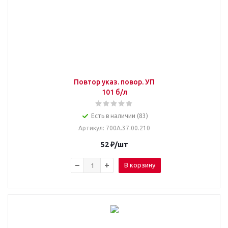
Повтор указ. повор. УП
101 б/л
Есть в наличии (83)
Артикул
: 700А.37.00.210
52
₽
/шт
В корзину