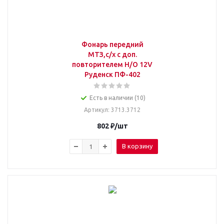
Фонарь передний
МТЗ,с/х с доп.
повторителем Н/О 12V
Руденск ПФ-402
Есть в наличии (10)
Артикул
: 3713.3712
802
₽
/шт
В корзину