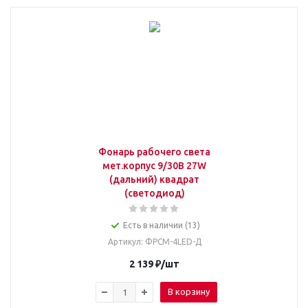
Фонарь рабочего света
мет.корпус 9/30В 27W
(дальний) квадрат
(светодиод)
Есть в наличии (13)
Артикул
: ФРСМ-4LED-Д
2 139
₽
/шт
В корзину