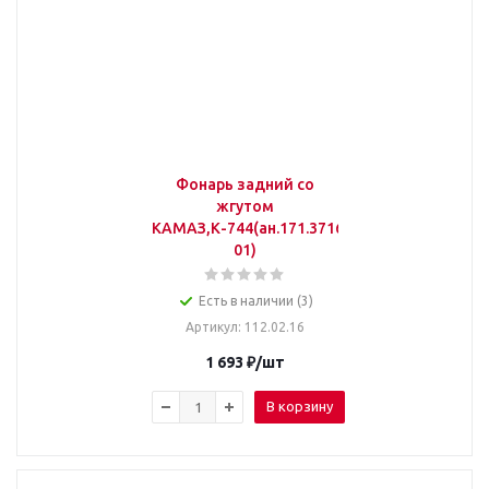
Фонарь задний со
жгутом
КАМАЗ,К-744(ан.171.3716-
01)
Есть в наличии (3)
Артикул
: 112.02.16
1 693
₽
/шт
В корзину