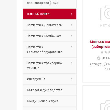
производство (ТЗС)
Шинный центр
Запчасти к Двигателям
Запчасти к Комбайнам
Монтаж шин
(забортов
Запчасти к
Сельхозоборудованию
Нет в
Запчасти к тракторной
Артикул
: Г/А 
технике
о (
Инструмент
Каталог и руководства
Кондиционер Август