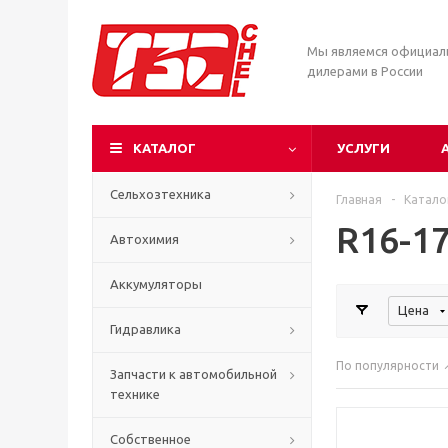
Мы являемся официа
дилерами в России
КАТАЛОГ
УСЛУГИ
Сельхозтехника
Главная
-
Катало
R16-17
Автохимия
Аккумуляторы
Цена
Гидравлика
По популярности
Запчасти к автомобильной
технике
Собственное