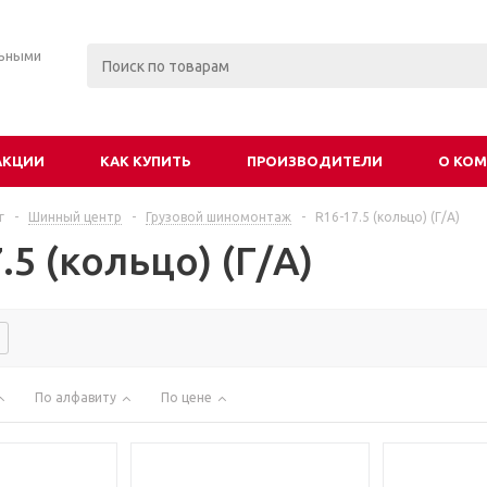
льными
АКЦИИ
КАК КУПИТЬ
ПРОИЗВОДИТЕЛИ
О КО
г
-
Шинный центр
-
Грузовой шиномонтаж
-
R16-17.5 (кольцо) (Г/А)
.5 (кольцо) (Г/А)
По алфавиту
По цене