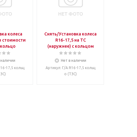
вка колеса
Снять/Установка колеса
ез стоимости
R16-17,5 на ТС
 кольцо
(наружнее) с кольцом
 наличии
Нет в наличии
R16-17,5 кольц
Артикул
: Г/А R16-17,5 кольц
ТЗС)
о (ТЗС)