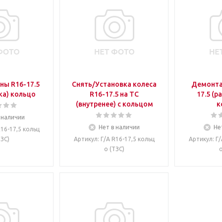
ы R16-17.5
Снять/Установка колеса
Демонта
ка) кольцо
R16-17.5 на ТС
17.5 (разбортовка)
(внутренее) с кольцом
к
 наличии
Нет в наличии
Не
R16-17,5 кольц
ТЗС)
Артикул
: Г/А R16-17,5 кольц
Артикул
: Г
о (ТЗС)
о