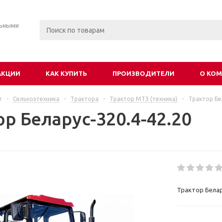
льными
АКЦИИ
КАК КУПИТЬ
ПРОИЗВОДИТЕЛИ
О КО
г
-
Сельхозтехника
-
Трактора
-
Трактор МТЗ (техника)
-
Трактор Бе
р Беларус-320.4-42.20
Трактор Белар