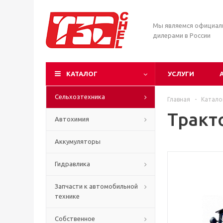
Мы являемся официа
дилерами в России
КАТАЛОГ
УСЛУГИ
Сельхозтехника
Главная
-
Катало
Тракто
Автохимия
Аккумуляторы
Гидравлика
Запчасти к автомобильной
технике
Собственное