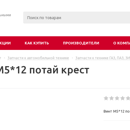
льными
КЦИИ
КАК КУПИТЬ
ПРОИЗВОДИТЕЛИ
О КОМП
г
-
Запчасти к автомобильной технике
-
Запчасти к технике ГАЗ, ПАЗ, З
М5*12 потай крест
Винт М5*12 по