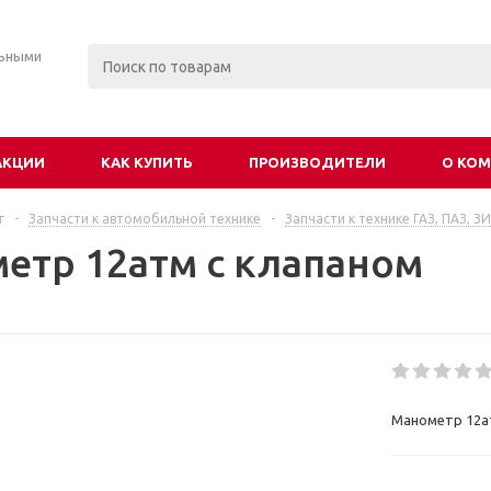
льными
АКЦИИ
КАК КУПИТЬ
ПРОИЗВОДИТЕЛИ
О КО
г
-
Запчасти к автомобильной технике
-
Запчасти к технике ГАЗ, ПАЗ, З
етр 12атм с клапаном
Манометр 12а