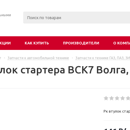
льными
КЦИИ
КАК КУПИТЬ
ПРОИЗВОДИТЕЛИ
О КОМП
г
-
Запчасти к автомобильной технике
-
Запчасти к технике ГАЗ, ПАЗ, З
лок стартера ВСК7 Волга, 
Рк втулок стар