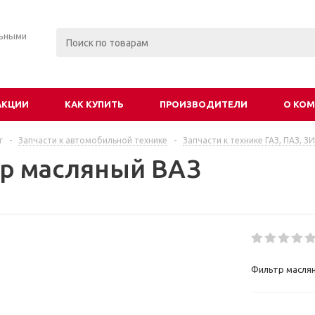
льными
АКЦИИ
КАК КУПИТЬ
ПРОИЗВОДИТЕЛИ
О КО
г
-
Запчасти к автомобильной технике
-
Запчасти к технике ГАЗ, ПАЗ, З
р масляный ВАЗ
Фильтр маслян