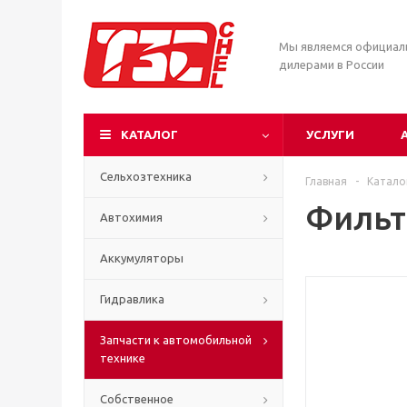
Мы являемся официа
дилерами в России
КАТАЛОГ
УСЛУГИ
Сельхозтехника
Главная
-
Катало
Фильт
Автохимия
Аккумуляторы
Гидравлика
Запчасти к автомобильной
технике
Собственное