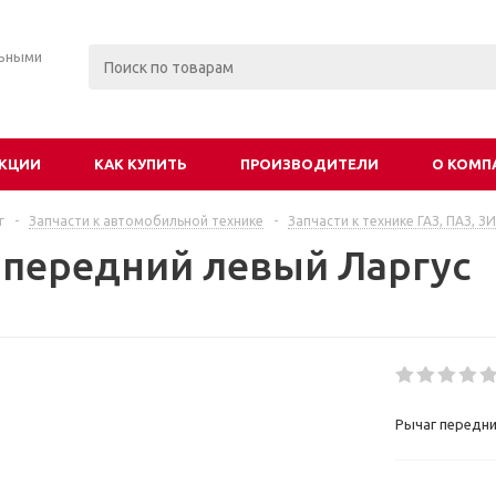
льными
КЦИИ
КАК КУПИТЬ
ПРОИЗВОДИТЕЛИ
О КОМП
г
-
Запчасти к автомобильной технике
-
Запчасти к технике ГАЗ, ПАЗ, З
 передний левый Ларгус
Рычаг передни