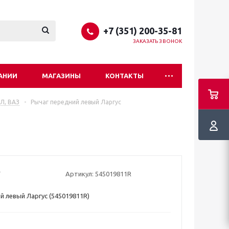
+7 (351) 200-35-81
ЗАКАЗАТЬ ЗВОНОК
АНИИ
МАГАЗИНЫ
КОНТАКТЫ
ИЛ, ВАЗ
-
Рычаг передний левый Ларгус
Артикул:
545019811R
й левый Ларгус (545019811R)