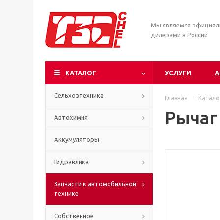
Мы являемся официа
дилерами в России
КАТАЛОГ
УСЛУГИ
А
Сельхозтехника
Главная
-
Катало
Рычаг
Автохимия
Аккумуляторы
Гидравлика
Запчасти к автомобильной
технике
Собственное